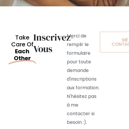
Inscrivez-
Merci de
Take
ME
Care Of
remplir le
CONTA
Vous
Each
formulaire
Other
pour toute
demande
d'inscriptions
aux formation.
N'hésitez pas
à me
contacter si
besoin :).